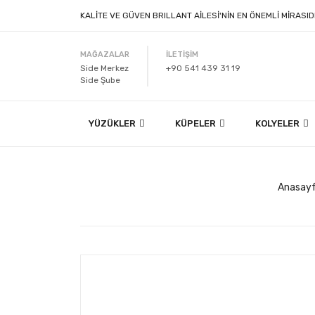
KALİTE VE GÜVEN BRILLANT AİLESİ'NİN EN ÖNEMLİ MİRASID
MAĞAZALAR
İLETİŞİM
Side Merkez
+90 541 439 31 19
Side Şube
YÜZÜKLER
KÜPELER
KOLYELER
Anasay