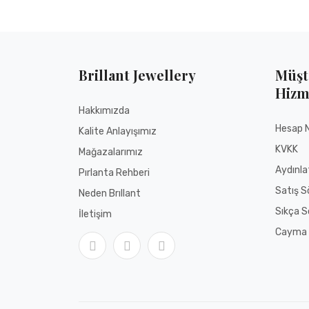
Fotoğraf
Brillant Jewellery
Müşt
Yorumunuz
Hizm
Hakkımızda
Hesap 
Kalite Anlayışımız
KVKK
Mağazalarımız
Aydınl
Pırlanta Rehberi
Satış S
Neden Brıllant
GÖNDER
Sıkça S
İletişim
Cayma 