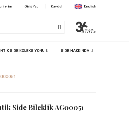
orilerim
Giriş Yap
Kaydol
English
NTİK SİDE KOLEKSİYONU
SİDE HAKKINDA
 AG00051
tik Side Bileklik AG00051