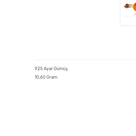
925 Ayar Gümüş
10,60 Gram
Yorum Ekle
İsminizin tamamı, e-posta hesabınız ve telefon numar
Ad Soyad