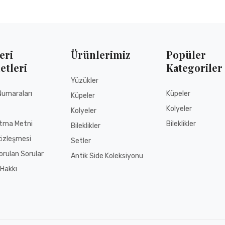
eri
Ürünlerimiz
Popüler
etleri
Kategoriler
Yüzükler
Numaraları
Küpeler
Küpeler
Kolyeler
Kolyeler
atma Metni
Bileklikler
Bileklikler
özleşmesi
Setler
orulan Sorular
Antik Side Koleksiyonu
Hakkı