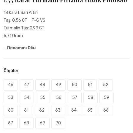
18 Karat Sarı Altın
Taş: 0,56 CT F-G VS
Turmalin Taş: 0,99 CT
5,71 Gram
...
Devamını Oku
Ölçüler
46
47
48
49
50
51
52
53
54
55
56
57
58
59
60
61
62
63
64
65
66
67
68
69
70