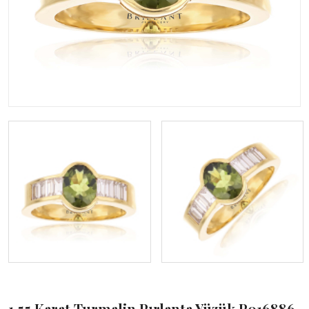
1,55 Karat Turmalin Pırlanta Yüzük P016886