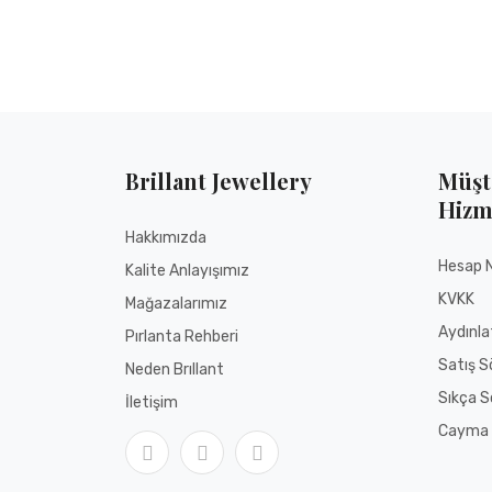
Ad Soyad
Fotoğraf
Brillant Jewellery
Müşt
Yorumunuz
Hizm
Hakkımızda
Hesap 
Kalite Anlayışımız
KVKK
Mağazalarımız
Aydınl
Pırlanta Rehberi
Satış S
Neden Brıllant
GÖNDER
Sıkça S
İletişim
Cayma 