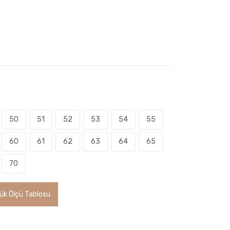
50
51
52
53
54
55
60
61
62
63
64
65
70
ük Ölçü Tablosu