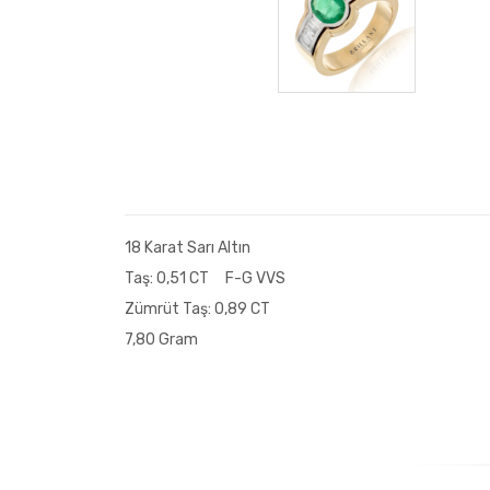
18 Karat Sarı Altın
Taş: 0,51 CT F-G VVS
Zümrüt Taş: 0,89 CT
7,80 Gram
Yorum Ekle
İsminizin tamamı, e-posta hesabınız ve telefon numar