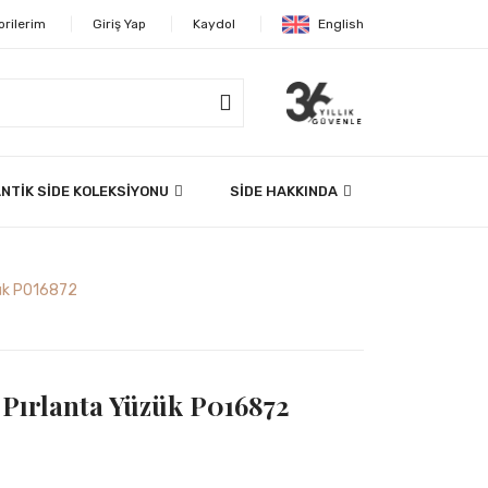
orilerim
Giriş Yap
Kaydol
English
NTİK SİDE KOLEKSİYONU
SİDE HAKKINDA
zük P016872
 Pırlanta Yüzük P016872