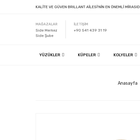
KALİTE VE GÜVEN BRILLANT AİLESİ'NİN EN ÖNEMLİ MİRASID
MAĞAZALAR
İLETİŞİM
Side Merkez
+90 541 439 31 19
Side Şube
YÜZÜKLER
KÜPELER
KOLYELER
Anasayfa