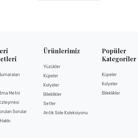
E-Posta
Tel
eri
Ürünlerimiz
Popüler
etleri
Kategoriler
Yüzükler
Numaraları
Küpeler
Küpeler
Kolyeler
Kolyeler
atma Metni
Bileklikler
Bileklikler
özleşmesi
Setler
orulan Sorular
Antik Side Koleksiyonu
Hakkı