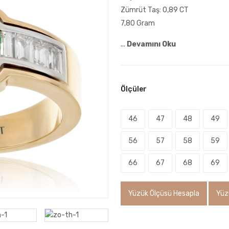
Zümrüt Taş: 0,89 CT
7,80 Gram
...
Devamını Oku
Ölçüler
46
47
48
49
56
57
58
59
66
67
68
69
Yüzük Ölçüsü Hesapla
Yüz
Whatsapp İletişim Kur