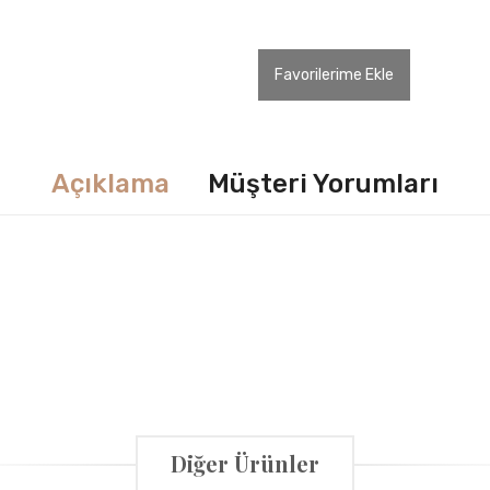
Favorilerime Ekle
Açıklama
Müşteri Yorumları
Diğer Ürünler
anız yayımlanmayacak. Bu bilgileri size ulaşabilmek için talep ediyoru