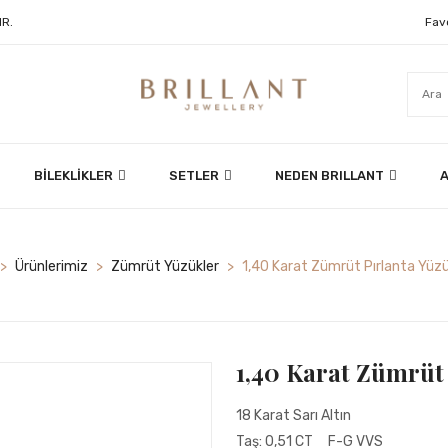
Fav
IR.
BİLEKLİKLER
SETLER
NEDEN BRILLANT
A
>
Ürünlerimiz
>
Zümrüt Yüzükler
>
1,40 Karat Zümrüt Pırlanta Yü
1,40 Karat Zümrüt
18 Karat Sarı Altın
Taş: 0,51 CT F-G VVS