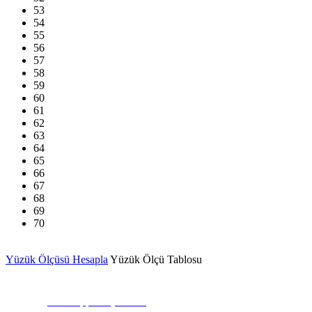
53
54
55
56
57
58
59
60
61
62
63
64
65
66
67
68
69
70
Yüzük Ölçüsü Hesapla
Yüzük Ölçü Tablosu
Whatsapp İletişim Kur