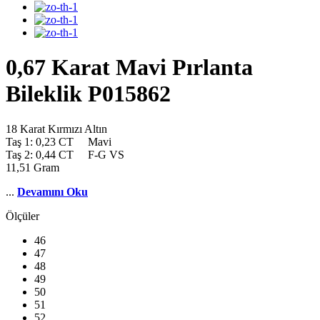
0,67 Karat Mavi Pırlanta
Bileklik P015862
18 Karat Kırmızı Altın
Taş 1: 0,23 CT Mavi
Taş 2: 0,44 CT F-G VS
11,51 Gram
...
Devamını Oku
Ölçüler
46
47
48
49
50
51
52