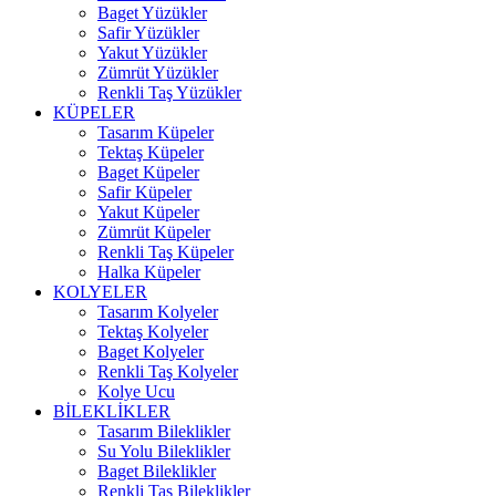
Baget Yüzükler
Safir Yüzükler
Yakut Yüzükler
Zümrüt Yüzükler
Renkli Taş Yüzükler
KÜPELER
Tasarım Küpeler
Tektaş Küpeler
Baget Küpeler
Safir Küpeler
Yakut Küpeler
Zümrüt Küpeler
Renkli Taş Küpeler
Halka Küpeler
KOLYELER
Tasarım Kolyeler
Tektaş Kolyeler
Baget Kolyeler
Renkli Taş Kolyeler
Kolye Ucu
BİLEKLİKLER
Tasarım Bileklikler
Su Yolu Bileklikler
Baget Bileklikler
Renkli Taş Bileklikler