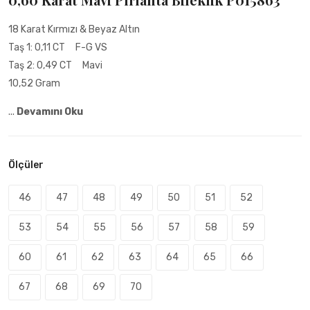
18 Karat Kırmızı & Beyaz Altın
Taş 1: 0,11 CT F-G VS
Taş 2: 0,49 CT Mavi
10,52 Gram
...
Devamını Oku
Ölçüler
46
47
48
49
50
51
52
53
54
55
56
57
58
59
60
61
62
63
64
65
66
67
68
69
70