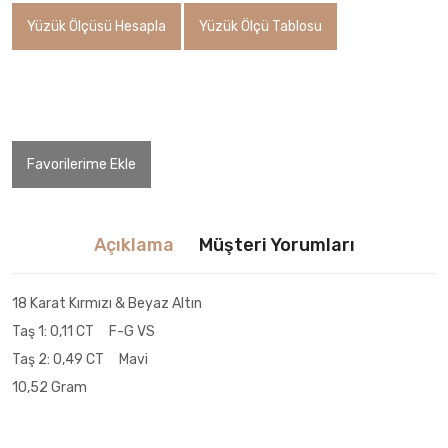
Yüzük Ölçüsü Hesapla
Yüzük Ölçü Tablosu
Whatsapp İletişim Kur
Favorilerime Ekle
Açıklama
Müşteri Yorumları
18 Karat Kırmızı & Beyaz Altın
Taş 1: 0,11 CT F-G VS
Taş 2: 0,49 CT Mavi
10,52 Gram