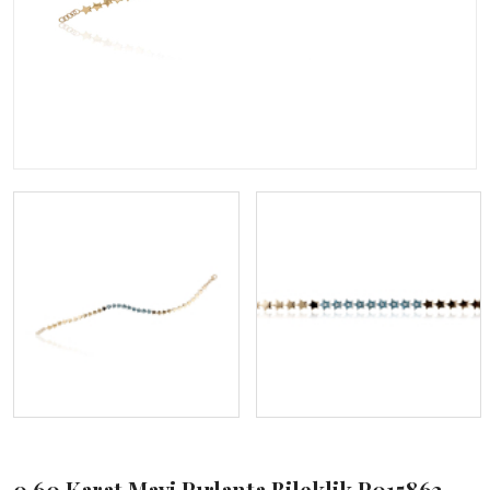
0,60 Karat Mavi Pırlanta Bileklik P015863